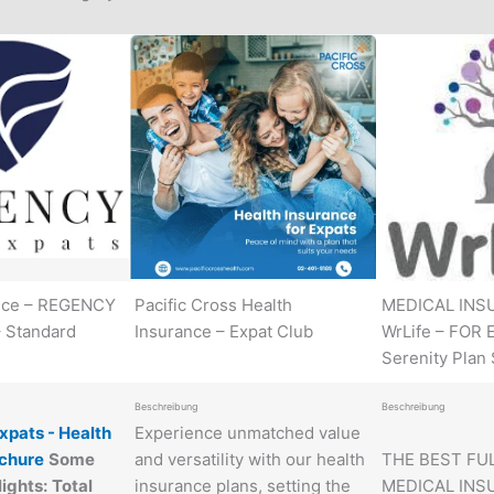
ance – REGENCY
Pacific Cross Health
MEDICAL INS
 Standard
Insurance – Expat Club
WrLife – FOR 
Serenity Plan
Beschreibung
Beschreibung
xpats - Health
Experience unmatched value
ochure
Some
and versatility with our health
THE BEST FUL
ights:
Total
insurance plans, setting the
MEDICAL INS