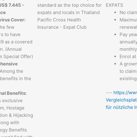
US$ 7.445 -
standard as the top choice for
EXPATS
nce
expats and locals in Thailand
No clai
irus Cover:
Pacific Cross Health
Maximu
the few
Insurance - Expat Club
renewal
rs to have
Pay year
9 as a covered
annually
n. (Annual
monthly
 Special Offer)
Enrol at
hensive
A grown
Among the
to claim
benefits in the
existing
---
https://www
nal Benefits:
Vergleichsplat
s exclusive
für nützliche 
sm, Hostage
tion & Hijacking
long with
ogy Benefits