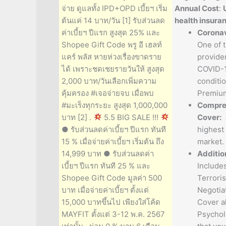
US$ 9.929 -
จ่าย ดูแลทั้ง IPD+OPD เบี้ยฯ เริ่ม
Annual Cost
:
nce
ต้นแค่ 14 บาท/วัน [1] รับส่วนลด
health insura
irus Cover:
ค่าเบี้ยฯ ปีแรก สูงสุด 25% และ
Coronav
the few
Shopee Gift Code พรู อี เฮลท์
One of 
rs to have
แคร์ พลัส หายห่วงเรื่องขาดราย
provide
9 as a covered
ได้ เพราะชดเชยรายวันให้ สูงสุด
COVID-1
n. (Annual
2,000 บาท/วันเลือกเพิ่มความ
conditio
 Special Offer)
คุ้มครอง #เจอจ่ายจบ เมื่อพบ
Premium
hensive
#มะเร็งทุกระยะ สูงสุด 1,000,000
Compre
Among the
บาท [2] .
5.5 BIG SALE !!!
Cover:
benefits in the
● รับส่วนลดค่าเบี้ยฯ ปีแรก ทันที
highest 
15 % เมื่อจ่ายค่าเบี้ยฯ เริ่มต้น ถึง
market.
nal Benefits:
14,999 บาท ● รับส่วนลดค่า
Additio
s exclusive
เบี้ยฯ ปีแรก ทันที 25 % และ
Include
sm, Hostage
Shopee Gift Code มูลค่า 500
Terrori
tion & Hijacking
บาท เมื่อจ่ายค่าเบี้ยฯ ตั้งแต่
Negotia
long with
15,000 บาทขึ้นไป เพียงใส่โค้ด
Cover a
ogy Benefits
MAYFIT ตั้งแต่ 3-12 พ.ค. 2567
Psychol