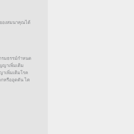
อบของสมนาคุณได้
ี่กรมธรรม์กำหนด
ญญาเพิ่มเติม
ญาเพิ่มเติมโรค
กหรืออุดตัน ไต