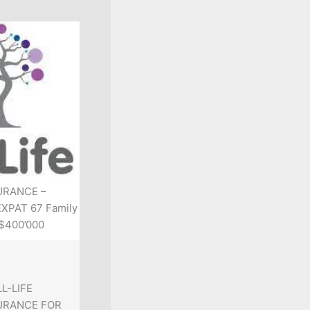
URANCE –
Health Insurance – REGENCY
Aktuelles Prod
EXPAT 67 Family
FOR EXPATS –
Thailand
 $400’000
Comprehensive
Beschreibung
Beschreibung
Regency for Expats - Health
prudential.co.
L-LIFE
Insurance Brochure
Some
นอนโรงพยาบาล
URANCE FOR
Regency highlights:
Total
เหมาจ่าย #ประ