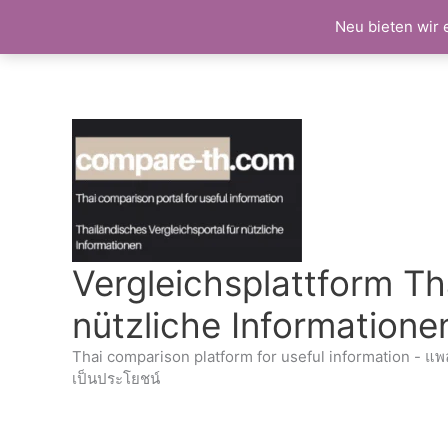
Neu bieten wir 
Zum
Inhalt
springen
Vergleichsplattform Th
nützliche Informatione
Thai comparison platform for useful information - แพ
เป็นประโยชน์