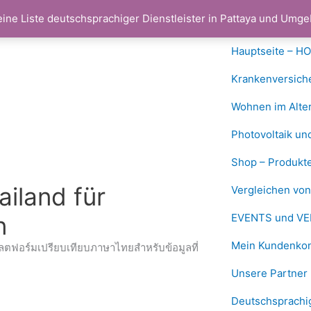
eine Liste deutschsprachiger Dienstleister in Pattaya und Um
Hauptseite – H
Krankenversich
Wohnen im Alter
Photovoltaik un
Shop – Produkte
ailand für
Vergleichen vo
n
EVENTS und VE
Mein Kundenkon
ลตฟอร์มเปรียบเทียบภาษาไทยสำหรับข้อมูลที่
Unsere Partner 
Deutschsprachig