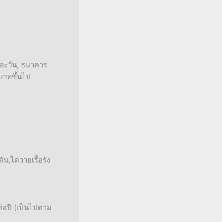
ดอะวัน, ธนาคาร
 บาทขึ้นไป
น,ไตวายเรื้อรัง
่อปี (เป็นไปตาม