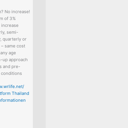
Annual Cost
:
US$ 9.929 -
จ่าย ดูแลทั้ง IP
m? No increase!
health insurance
ต้นแค่ 14 บาท/ว
m of 3%
Coronavirus Cover:
ค่าเบี้ยฯ ปีแรก
 increase
One of the few
Shopee Gift Co
ly, semi-
providers to have
แคร์ พลัส หายห
, quarterly or
COVID-19 as a covered
ได้ เพราะชดเชยร
 – same cost
condition. (Annual
2,000 บาท/วันเ
 any age
Premium Special Offer)
คุ้มครอง #เจอจ่
-up approach
Comprehensive
#มะเร็งทุกระยะ 
s and pre-
Cover:
Among the
บาท [2] .
5.5
 conditions
highest benefits in the
● รับส่วนลดค่าเ
market.
15 % เมื่อจ่ายค่าเ
.wrlife.net/
Additional Benefits:
14,999 บาท ● 
tform Thailand
Includes exclusive
เบี้ยฯ ปีแรก ทั
Informationen
Terrorism, Hostage
Shopee Gift C
Negotiation & Hijacking
บาท เมื่อจ่ายค่าเ
Cover along with
15,000 บาทขึ้นไ
Psychology Benefits
MAYFIT ตั้งแต่