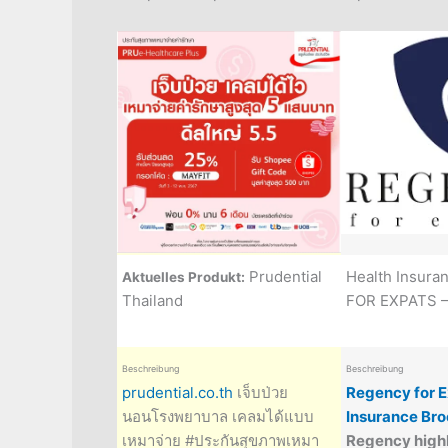
ance – REGENCY
Prudential
Health Insur
Aktuelles Produkt:
–
Thailand
FOR EXPATS –
ve
Beschreibung
Beschreibung
xpats - Health
prudential.co.th
เจ็บป่วย
Regency for E
ochure
Some
นอนโรงพยาบาล เคลมได้แบบ
Insurance Br
ights:
Total
เหมาจ่าย #ประกันสุขภาพเหมา
Regency highl