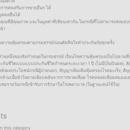
่วนลดได้
การส่งเสริมการขายอื่นๆ ได้
คคลอื่นได้
ุณที่มีคุณภาพ และในมูลค่าที่เทียบเท่ากัน ในกรณีที่ไม่สามารถส่งม
น้า
ไขความคุ้มครองตามกรมธรรม์ก่อนตัดสินใจทำประกันภัยทุกครั้ง
็นส่วนหนึ่งของข้อกำหนดในกรมธรรม์ เงื่อนไขความคุ้มครองเป็นไปตามท
ระกันชีวิตแบบแบบประกันชีวิตกำหนดระยะเวลา 1 ปี (ไม่มีเงินปันผล), สั
ลังผลประโยชน์กรณีผู้ป่วยนอก, สัญญาเพิ่มเติมคุ้มครองโรคมะเร็ง, สัญ
 (กล้ามเนื้อหัวใจตายเฉียบพลันจากการขาดเลือด โรคหลอดเลือดสมองแต
าชดเชยรายวันกรณีเข้ารับการรักษาในโรงพยาบาล (ในฐานะคนไข้ใน)
ts
m this category