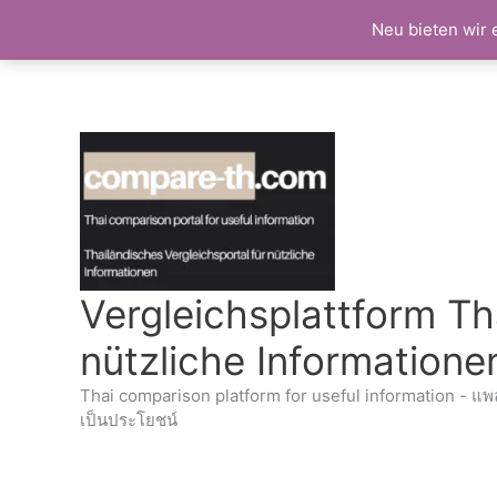
Neu bieten wir 
Zum
Inhalt
springen
Vergleichsplattform Th
nützliche Informatione
Thai comparison platform for useful information - แพ
เป็นประโยชน์