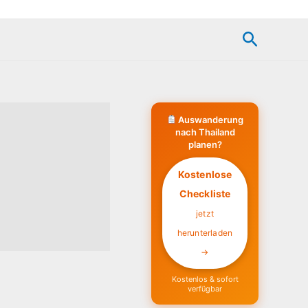
Suchen
Auswanderung
nach Thailand
planen?
Kostenlose
Checkliste
jetzt
herunterladen
→
Kostenlos & sofort
verfügbar