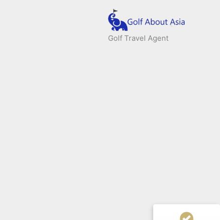
Golf Travel Agent
Kundenbewertungen und Erfahrungen zu
compare-TH
50%
GUT
Empfehlungen auf
ProvenExpert.com
3,56 / 5,00
2
Bewertungen auf ProvenExpert.com