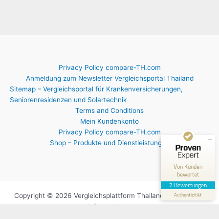
Privacy Policy compare-TH.com
Kundenbewertungen und Erfahrungen zu
Anmeldung zum Newsletter Vergleichsportal Thailand
compare-TH
Sitemap – Vergleichsportal für Krankenversicherungen,
Seniorenresidenzen und Solartechnik
GUT
50%
Terms and Conditions
Empfehlungen auf
Mein Kundenkonto
ProvenExpert.com
3,56 / 5,00
Privacy Policy compare-TH.com
Shop – Produkte und Dienstleistungen
2
Bewertungen auf ProvenExpert.com
Von Kunden
bewertet
Erfahren Sie mehr über dieses Bewertungssiegel
2 Bewertungen
Authentizität
Profil ansehen
Copyright © 2026 Vergleichsplattform Thailand für nützliche
Informationen