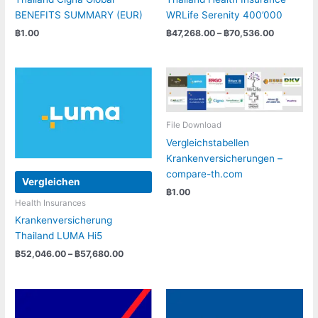
BENEFITS SUMMARY (EUR)
WRLife Serenity 400’000
Preisspan
฿
1.00
฿
47,268.00
–
฿
70,536.00
฿47,268.0
bis
฿70,536.
File Download
Vergleichstabellen
Krankenversicherungen –
compare-th.com
Vergleichen
฿
1.00
Health Insurances
Krankenversicherung
Thailand LUMA Hi5
Preisspanne:
฿
52,046.00
–
฿
57,680.00
฿52,046.00
bis
฿57,680.00