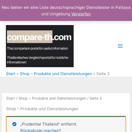
Neu bieten wir eine Liste deutschsprachiger Dienstleister in Pattaya
und Umgebung
Verwerfen
Zum
Inhalt
springen
Start
Shop – Produkte und Dienstleistungen
Seite 2
Start
/
Shop – Produkte und Dienstleistungen
/ Seite 2
Shop – Produkte und Dienstleistungen
„Prudential Thailand“ entfernt.
Rückgängig machen?