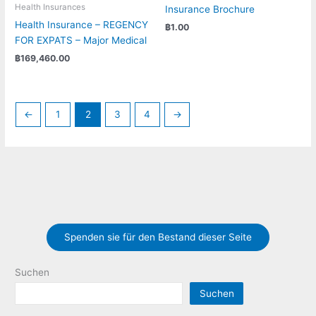
Health Insurances
Insurance Brochure
Health Insurance – REGENCY
฿
1.00
FOR EXPATS – Major Medical
฿
169,460.00
←
1
2
3
4
→
Spenden sie für den Bestand dieser Seite
Suchen
Suchen